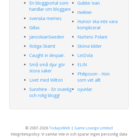
En bloggportal som
Gubbe Ivan
handlar om bloggare
riwikiwi
svenska memes
Humor ska inte vara
Gillas
komplicerat
JanoskianSweden
Nurtens Polare
Roliga Skämt
Sköna bilder
Caught in despair.
LinDola
Små små djur gör
ELIN
stora saker
Philipsson - Hon
Livet med Wilton
som vet allt
Sunshine - En ovanlig
oyunlar
och rolig blogg!
© 2007-2026
TodaysWeb
|
Game Lounge Limited
Integritetspolicy: Vi samlar inte in och sparar ingen personlig data