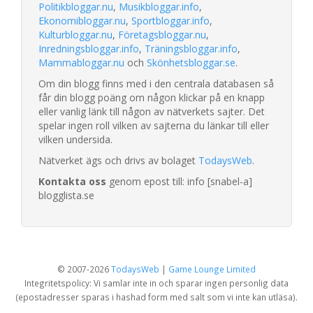
Politikbloggar.nu
,
Musikbloggar.info
,
Ekonomibloggar.nu
,
Sportbloggar.info
,
Kulturbloggar.nu
,
Företagsbloggar.nu
,
Inredningsbloggar.info
,
Träningsbloggar.info
,
Mammabloggar.nu
och
Skönhetsbloggar.se
.
Om din blogg finns med i den centrala databasen så
får din blogg poäng om någon klickar på en knapp
eller vanlig länk till någon av nätverkets sajter. Det
spelar ingen roll vilken av sajterna du länkar till eller
vilken undersida.
Nätverket ägs och drivs av bolaget
TodaysWeb
.
Kontakta oss
genom epost till: info [snabel-a]
blogglista.se
© 2007-2026
TodaysWeb
|
Game Lounge Limited
Integritetspolicy: Vi samlar inte in och sparar ingen personlig data
(epostadresser sparas i hashad form med salt som vi inte kan utläsa).