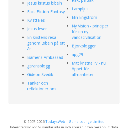
Rakt på Sak
Jesus kristus bibeln
Lampljus
Fact-Fiction-Fantasy
Elin Engström
Kvisttales
Ny Vision - principer
Jesus lever
för en ny
En kristens resa
världscivilisation
genom Bibeln på ett
Bjorkbloggen
år
apg29
Barnens Ambassad
Mitt kristna liv - nu
garansblogg
öppet för
Gideon Svedik
allmänheten
Tankar och
reflektioner om
© 2007-2026
TodaysWeb
|
Game Lounge Limited
Integritetspolicy: Vi samlar inte in och sparar ingen personlig data