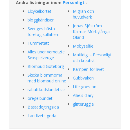
Andra listningar inom
Personligt
:
Elcykelkortet
Migrän och
huvudvärk
bloggkändisen
Jonas Sjöström
Sveriges bästa
Kalmar Mörbylånga
företag stillahem
Öland
Tummetatt
Mobyselfie
Alles über vernetzte
Matildigt - Personligt
Sexspielzeuge
och kreativt
Blombud Göteborg
Kampen för livet
Skicka blommorna
Gubbvaken
med blombud online
Life goes on
rabattkodslandet.se
Allie:s diary
oregelbundet .
glitteruggla
Bästadejtingsida
Lantlivets goda