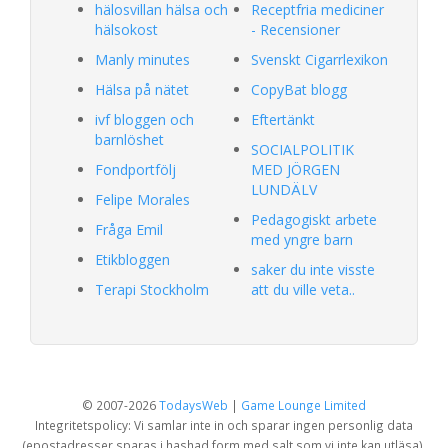
hälosvillan hälsa och
Receptfria mediciner
hälsokost
- Recensioner
Manly minutes
Svenskt Cigarrlexikon
Hälsa på nätet
CopyBat blogg
ivf bloggen och
Eftertänkt
barnlöshet
SOCIALPOLITIK
Fondportfölj
MED JÖRGEN
LUNDÄLV
Felipe Morales
Pedagogiskt arbete
Fråga Emil
med yngre barn
Etikbloggen
saker du inte visste
Terapi Stockholm
att du ville veta..
© 2007-2026
TodaysWeb
|
Game Lounge Limited
Integritetspolicy: Vi samlar inte in och sparar ingen personlig data
(epostadresser sparas i hashad form med salt som vi inte kan utläsa).