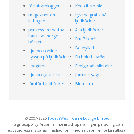
författarbloggen
Keep it simple
magazinet om
Lyssna gratis på
luthagen
ljudböcker
prinsessan märtha
Alla ljudböcker
louise av norge
Fru Bibliofil
böcker
Bokhyllad
Ljudbok online –
Lyssna på ljudböcker
En bok till kaffet
Laegrimal
Feelgoodbiblioteket
Ljudbokgratis.se
Jorunns sagor
Jämför Ljudböcker
Blomstra
© 2007-2026
TodaysWeb
|
Game Lounge Limited
Integritetspolicy: Vi samlar inte in och sparar ingen personlig data
(epostadresser sparas i hashad form med salt som vi inte kan utläsa).