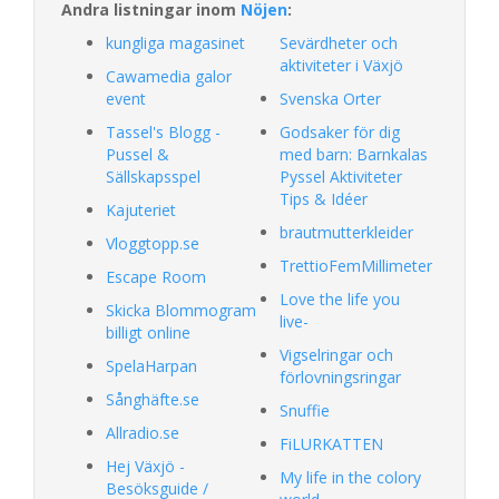
Andra listningar inom
Nöjen
:
kungliga magasinet
Sevärdheter och
aktiviteter i Växjö
Cawamedia galor
event
Svenska Orter
Tassel's Blogg -
Godsaker för dig
Pussel &
med barn: Barnkalas
Sällskapsspel
Pyssel Aktiviteter
Tips & Idéer
Kajuteriet
brautmutterkleider
Vloggtopp.se
TrettioFemMillimeter
Escape Room
Love the life you
Skicka Blommogram
live-
billigt online
Vigselringar och
SpelaHarpan
förlovningsringar
Sånghäfte.se
Snuffie
Allradio.se
FiLURKATTEN
Hej Växjö -
My life in the colory
Besöksguide /