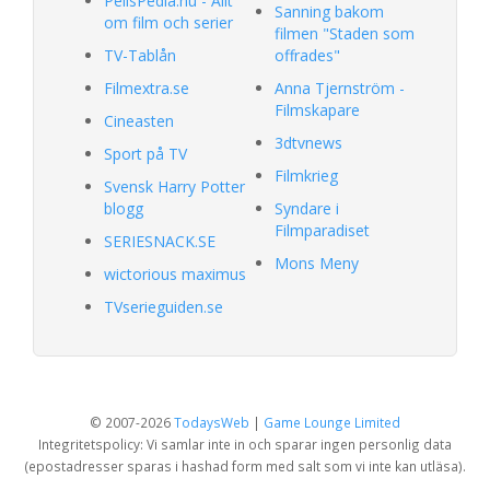
PelisPedia.nu - Allt
Sanning bakom
om film och serier
filmen "Staden som
TV-Tablån
offrades"
Filmextra.se
Anna Tjernström -
Filmskapare
Cineasten
3dtvnews
Sport på TV
Filmkrieg
Svensk Harry Potter
blogg
Syndare i
Filmparadiset
SERIESNACK.SE
Mons Meny
wictorious maximus
TVserieguiden.se
© 2007-2026
TodaysWeb
|
Game Lounge Limited
Integritetspolicy: Vi samlar inte in och sparar ingen personlig data
(epostadresser sparas i hashad form med salt som vi inte kan utläsa).