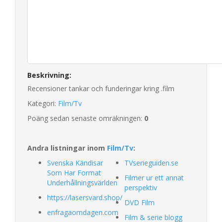
Beskrivning:
Recensioner tankar och funderingar kring .film
Kategori:
Film/Tv
Poäng sedan senaste omräkningen:
0
Andra listningar inom
Film/Tv
:
Svenska Kändisar
TVserieguiden.se
Som Har Format
Filmer ur ett annat
Underhållningsvärlden
perspektiv
https://lasersvard.shop/
DVD Film
enfragaomdagen.com
Film & serie blogg