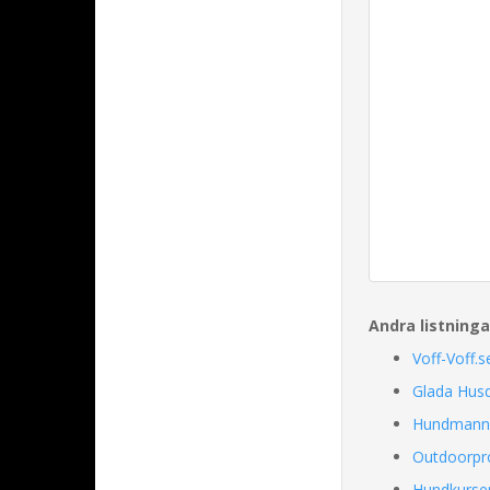
Andra listning
Voff-Voff.s
Glada Husd
Hundmanni
Outdoorpro
Hundkurse