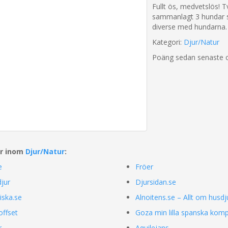
Fullt ös, medvetslös! T
sammanlagt 3 hundar 
diverse med hundarna.
Kategori:
Djur/Natur
Poäng sedan senaste 
ar inom
Djur/Natur
:
e
Fröer
jur
Djursidan.se
ska.se
Alnoitens.se – Allt om husd
ffset
Goza min lilla spanska komp
r
Aquilejans