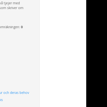
vå tjejer med
som skriver om
omräkningen:
0
jur och deras behov
is