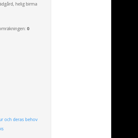
dgård, helig birma
omräkningen:
0
jur och deras behov
is