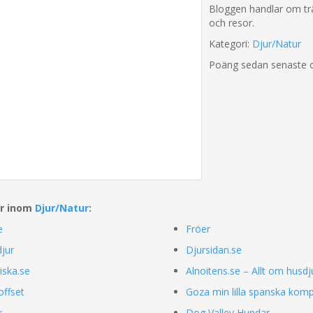
Bloggen handlar om trä
och resor.
Kategori:
Djur/Natur
Poäng sedan senaste 
ar inom
Djur/Natur
:
e
Fröer
jur
Djursidan.se
ska.se
Alnoitens.se – Allt om husd
ffset
Goza min lilla spanska komp
r
Dog Valley Hundar