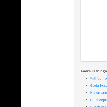
Andra listning
Voff-Voff.s
Glada Husd
Hundmanni
Outdoorpro
Hundkurse