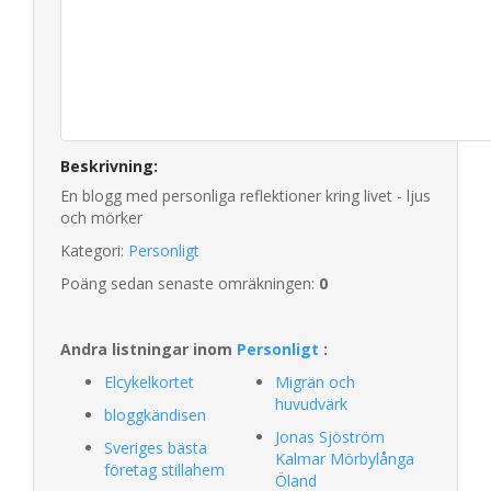
Beskrivning:
En blogg med personliga reflektioner kring livet - ljus
och mörker
Kategori:
Personligt
Poäng sedan senaste omräkningen:
0
Andra listningar inom
Personligt
:
Elcykelkortet
Migrän och
huvudvärk
bloggkändisen
Jonas Sjöström
Sveriges bästa
Kalmar Mörbylånga
företag stillahem
Öland