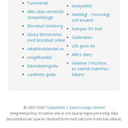
Tummetatt
Mobyselfie
Alles über vernetzte
Matildigt - Personligt
Sexspielzeuge
och kreativt
Blombud Göteborg
Kampen för livet
Skicka blommorna
Gubbvaken
med blombud online
Life goes on
rabattkodslandet.se
Allie:s diary
oregelbundet .
Vivianne Treschow,
Bästadejtingsida
en svensk mamma i
Lantlivets goda
Milano
© 2007-2026
TodaysWeb
|
Game Lounge Limited
Integritetspolicy: Vi samlar inte in och sparar ingen personlig data
(epostadresser sparas i hashad form med salt som vi inte kan utläsa).