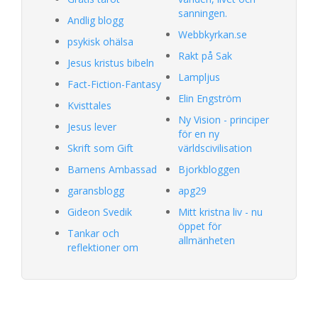
sanningen.
Andlig blogg
Webbkyrkan.se
psykisk ohälsa
Rakt på Sak
Jesus kristus bibeln
Lampljus
Fact-Fiction-Fantasy
Elin Engström
Kvisttales
Ny Vision - principer
Jesus lever
för en ny
Skrift som Gift
världscivilisation
Barnens Ambassad
Bjorkbloggen
garansblogg
apg29
Gideon Svedik
Mitt kristna liv - nu
öppet för
Tankar och
allmänheten
reflektioner om