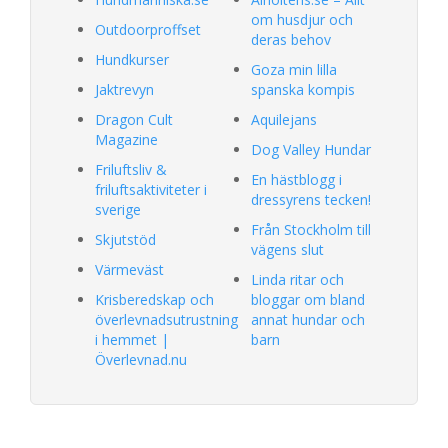
om husdjur och
Outdoorproffset
deras behov
Hundkurser
Goza min lilla
Jaktrevyn
spanska kompis
Dragon Cult
Aquilejans
Magazine
Dog Valley Hundar
Friluftsliv &
En hästblogg i
friluftsaktiviteter i
dressyrens tecken!
sverige
Från Stockholm till
Skjutstöd
vägens slut
Värmeväst
Linda ritar och
Krisberedskap och
bloggar om bland
överlevnadsutrustning
annat hundar och
i hemmet |
barn
Överlevnad.nu