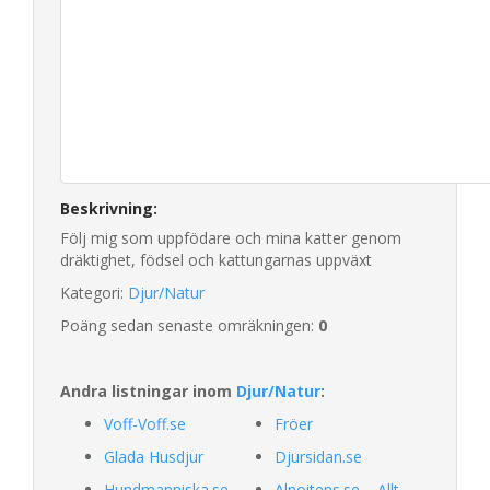
Beskrivning:
Följ mig som uppfödare och mina katter genom
dräktighet, födsel och kattungarnas uppväxt
Kategori:
Djur/Natur
Poäng sedan senaste omräkningen:
0
Andra listningar inom
Djur/Natur
:
Voff-Voff.se
Fröer
Glada Husdjur
Djursidan.se
Hundmanniska.se
Alnoitens.se – Allt