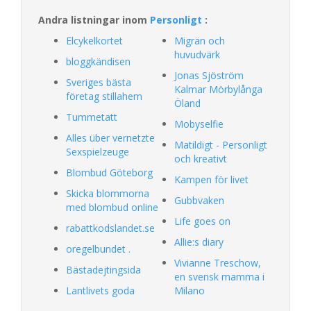
Andra listningar inom
Personligt
:
Elcykelkortet
Migrän och
huvudvärk
bloggkändisen
Jonas Sjöström
Sveriges bästa
Kalmar Mörbylånga
företag stillahem
Öland
Tummetatt
Mobyselfie
Alles über vernetzte
Matildigt - Personligt
Sexspielzeuge
och kreativt
Blombud Göteborg
Kampen för livet
Skicka blommorna
Gubbvaken
med blombud online
Life goes on
rabattkodslandet.se
Allie:s diary
oregelbundet .
Vivianne Treschow,
Bästadejtingsida
en svensk mamma i
Lantlivets goda
Milano