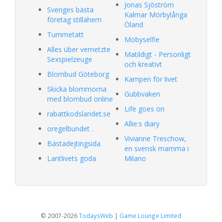
Jonas Sjöström
Sveriges bästa
Kalmar Mörbylånga
företag stillahem
Öland
Tummetatt
Mobyselfie
Alles über vernetzte
Matildigt - Personligt
Sexspielzeuge
och kreativt
Blombud Göteborg
Kampen för livet
Skicka blommorna
Gubbvaken
med blombud online
Life goes on
rabattkodslandet.se
Allie:s diary
oregelbundet .
Vivianne Treschow,
Bästadejtingsida
en svensk mamma i
Lantlivets goda
Milano
© 2007-2026
TodaysWeb
|
Game Lounge Limited