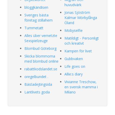
huvudvärk
bloggkändisen
Jonas Sjöström
Sveriges bästa
Kalmar Mörbylånga
företag stillahem
Öland
Tummetatt
Mobyselfie
Alles über vernetzte
Matildigt - Personligt
Sexspielzeuge
och kreativt
Blombud Göteborg
Kampen för livet
Skicka blommorna
Gubbvaken
med blombud online
Life goes on
rabattkodslandet.se
Allie:s diary
oregelbundet .
Vivianne Treschow,
Bästadejtingsida
en svensk mamma i
Lantlivets goda
Milano