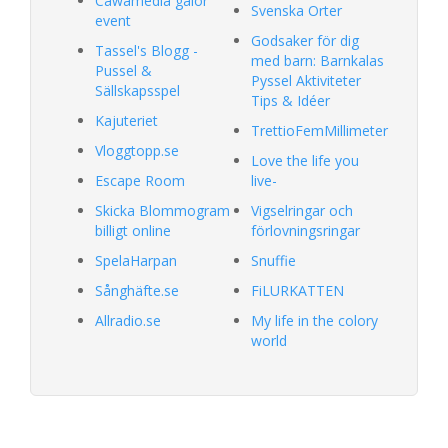
Cawamedia galor
Svenska Orter
event
Godsaker för dig
Tassel's Blogg -
med barn: Barnkalas
Pussel &
Pyssel Aktiviteter
Sällskapsspel
Tips & Idéer
Kajuteriet
TrettioFemMillimeter
Vloggtopp.se
Love the life you
Escape Room
live-
Skicka Blommogram
Vigselringar och
billigt online
förlovningsringar
SpelaHarpan
Snuffie
Sånghäfte.se
FiLURKATTEN
Allradio.se
My life in the colory
world