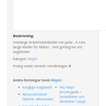
Beskrivning:
Knielange Brautmutterkleider mit Jacke , A-Line
lange Kleider für Mutter ...sind günstig bei uns
angeboten.
Kategori:
Nöjen
Poäng sedan senaste omräkningen:
0
Andra listningar inom
Nöjen
:
kungliga magasinet
Hej Växjö -
Besöksguide /
Allsvenskfotboll -
Sevärdheter och
Nyheter allsvenskan
aktiviteter i Växjö