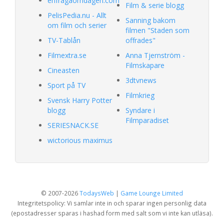
enfragaomdagen.com
Film & serie blogg
PelisPedia.nu - Allt
Sanning bakom
om film och serier
filmen "Staden som
TV-Tablån
offrades"
Filmextra.se
Anna Tjernström -
Filmskapare
Cineasten
3dtvnews
Sport på TV
Filmkrieg
Svensk Harry Potter
blogg
Syndare i
Filmparadiset
SERIESNACK.SE
wictorious maximus
© 2007-2026
TodaysWeb
|
Game Lounge Limited
Integritetspolicy: Vi samlar inte in och sparar ingen personlig data
(epostadresser sparas i hashad form med salt som vi inte kan utläsa).