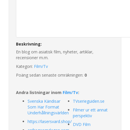
Beskrivning:
En blog om asiatisk film, nyheter, artiklar,
recensioner m.m.
Kategori:
Film/Tv
Poäng sedan senaste omräkningen:
0
Andra listningar inom
Film/Tv
:
Svenska Kändisar
TVserieguiden.se
Som Har Format
Filmer ur ett annat
Underhållningsvärlden
perspektiv
https://lasersvard.shop/
DVD Film