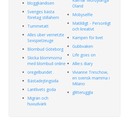
Kalmar Mörbylånga
bloggkändisen
Öland
Sveriges bästa
Mobyselfie
företag stillahem
Matildigt - Personligt
Tummetatt
och kreativt
Alles über vernetzte
Kampen för livet
Sexspielzeuge
Gubbvaken
Blombud Göteborg
Life goes on
Skicka blommorna
med blombud online
Allie:s diary
oregelbundet .
Vivianne Treschow,
en svensk mamma i
Bästadejtingsida
Milano
Lantlivets goda
glitteruggla
Migrän och
huvudvärk