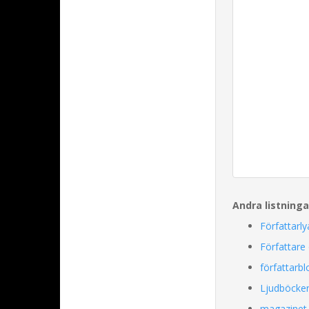
Andra listning
Författarl
Författar
författarb
Ljudböcker
magazinet