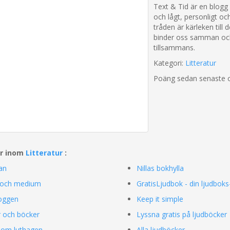
Text & Tid är en blogg
och lågt, personligt oc
tråden är kärleken till
binder oss samman och
tillsammans.
Kategori:
Litteratur
Poäng sedan senaste 
ar inom
Litteratur
:
yan
Nillas bokhylla
e och medium
GratisLjudbok - din ljudboks
loggen
Keep it simple
 och böcker
Lyssna gratis på ljudböcker
 om luthagen
Alla ljudböcker