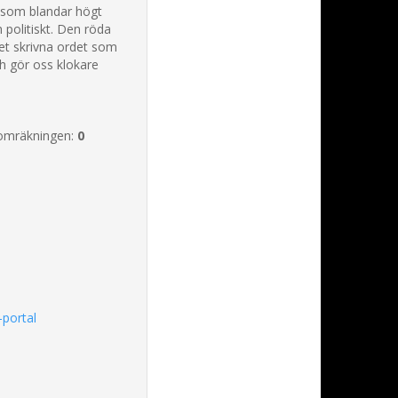
 som blandar högt
h politiskt. Den röda
 det skrivna ordet som
 gör oss klokare
omräkningen:
0
-portal