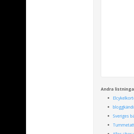
Andra listning
Elcykelkort
bloggkänd
Sveriges b
Tummetat
Alles über