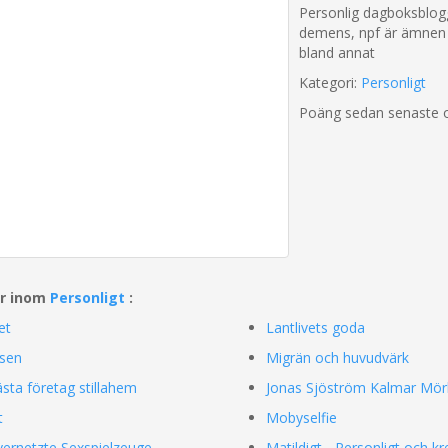
Personlig dagboksblogg
demens, npf är ämne
bland annat
Kategori:
Personligt
Poäng sedan senaste 
ar inom
Personligt
:
et
Lantlivets goda
isen
Migrän och huvudvärk
ästa företag stillahem
Jonas Sjöström Kalmar Mör
t
Mobyselfie
 vernetzte Sexspielzeuge
Matildigt - Personligt och kr