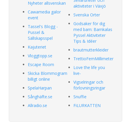
Sevärdheter och
Nyheter allsvenskan
aktiviteter i Växjö
Cawamedia galor
Svenska Orter
event
Godsaker för dig
Tassel's Blogg -
med barn: Barnkalas
Pussel &
Pyssel Aktiviteter
Sällskapsspel
Tips & Idéer
Kajuteriet
brautmutterkleider
Vloggtopp.se
TrettioFemMillimeter
Escape Room
Love the life you
Skicka Blommogram
live-
billigt online
Vigselringar och
SpelaHarpan
förlovningsringar
Sånghäfte.se
Snuffie
Allradio.se
FiLURKATTEN