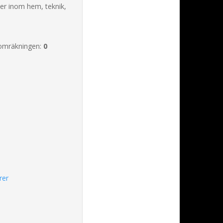
ter inom hem, teknik,
omräkningen:
0
rer