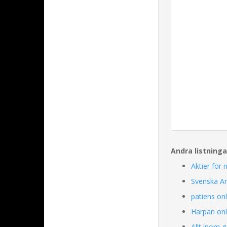
Andra listning
Aktier för 
Svenska Art
patiens onl
Harpan onl
Allt inom 