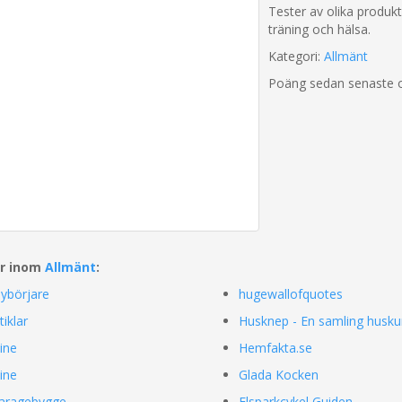
Tester av olika produk
träning och hälsa.
Kategori:
Allmänt
Poäng sedan senaste 
ar inom
Allmänt
:
nybörjare
hugewallofquotes
iklar
Husknep - En samling husku
ine
Hemfakta.se
ine
Glada Kocken
garagebygge
Elsparkcykel Guiden