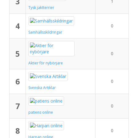
3
1
Tysk jaktterrier
4
0
Samhällsskildringar
5
0
Aktier för nybörjare
6
0
Svenska Artiklar
7
0
patiens online
8
0
Harpan online