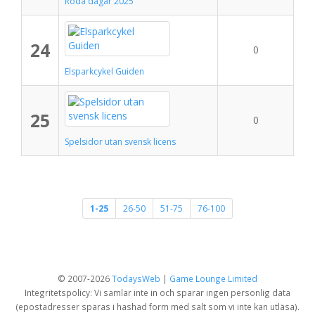
Röda dagar 2025
24
0
Elsparkcykel Guiden
25
0
Spelsidor utan svensk licens
1-25
26-50
51-75
76-100
© 2007-2026
TodaysWeb
|
Game Lounge Limited
Integritetspolicy: Vi samlar inte in och sparar ingen personlig data
(epostadresser sparas i hashad form med salt som vi inte kan utläsa).