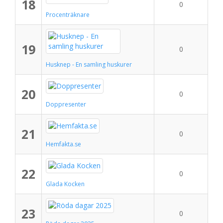
18
0
Procenträknare
19
0
Husknep - En samling huskurer
20
0
Doppresenter
21
0
Hemfakta.se
22
0
Glada Kocken
23
0