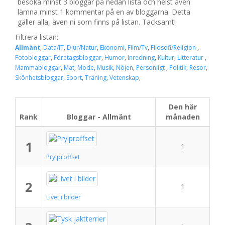
besöka minst 3 bloggar på nedan lista och helst även
lämna minst 1 kommentar på en av bloggarna. Detta
gäller alla, även ni som finns på listan. Tacksamt!
Filtrera listan:
Allmänt
,
Data/IT
,
Djur/Natur
,
Ekonomi
,
Film/Tv
,
Filosofi/Religion
,
Fotobloggar
,
Företagsbloggar
,
Humor
,
Inredning
,
Kultur
,
Litteratur
,
Mammabloggar
,
Mat
,
Mode
,
Musik
,
Nöjen
,
Personligt
,
Politik
,
Resor
,
Skönhetsbloggar
,
Sport
,
Träning
,
Vetenskap
,
Den här
Rank
Bloggar - Allmänt
månaden
1
1
Prylproffset
2
1
Livet i bilder