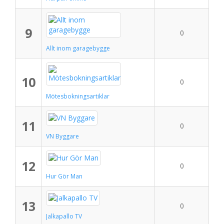
9
0
Allt inom garagebygge
10
0
Mötesbokningsartiklar
11
0
VN Byggare
12
0
Hur Gör Man
13
0
Jalkapallo TV