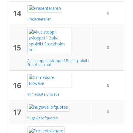
14
0
Presenteraren
15
0
Akut stopp i avloppet? Boka spolbil i
Stockholm nu!
16
0
Immediate Bitwave
17
0
hugewallofquotes