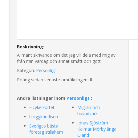
Beskrivning:
Allmänt skrivande om det jag vill dela med mig av
från min vardag och annat smått och gott.
Kategori:
Personligt
Poäng sedan senaste omräkningen:
0
Andra listningar inom
Personligt
:
Elcykelkortet
Migrän och
huvudvärk
bloggkändisen
Jonas Sjöström
Sveriges bästa
Kalmar Mörbylånga
företag stillahem
Öland