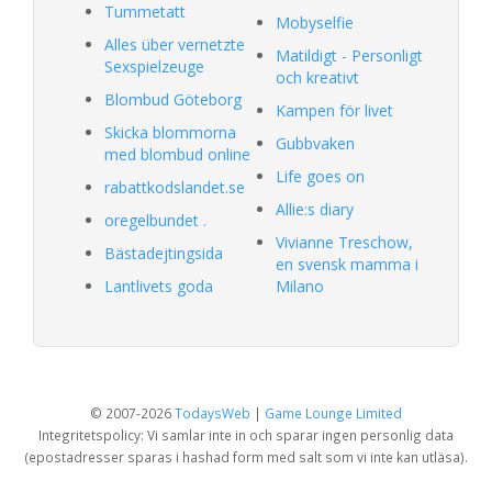
Tummetatt
Mobyselfie
Alles über vernetzte
Matildigt - Personligt
Sexspielzeuge
och kreativt
Blombud Göteborg
Kampen för livet
Skicka blommorna
Gubbvaken
med blombud online
Life goes on
rabattkodslandet.se
Allie:s diary
oregelbundet .
Vivianne Treschow,
Bästadejtingsida
en svensk mamma i
Lantlivets goda
Milano
© 2007-2026
TodaysWeb
|
Game Lounge Limited
Integritetspolicy: Vi samlar inte in och sparar ingen personlig data
(epostadresser sparas i hashad form med salt som vi inte kan utläsa).