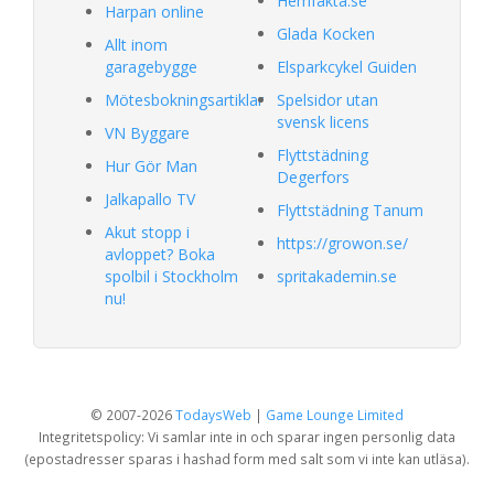
Hemfakta.se
Harpan online
Glada Kocken
Allt inom
garagebygge
Elsparkcykel Guiden
Mötesbokningsartiklar
Spelsidor utan
svensk licens
VN Byggare
Flyttstädning
Hur Gör Man
Degerfors
Jalkapallo TV
Flyttstädning Tanum
Akut stopp i
https://growon.se/
avloppet? Boka
spolbil i Stockholm
spritakademin.se
nu!
© 2007-2026
TodaysWeb
|
Game Lounge Limited
Integritetspolicy: Vi samlar inte in och sparar ingen personlig data
(epostadresser sparas i hashad form med salt som vi inte kan utläsa).