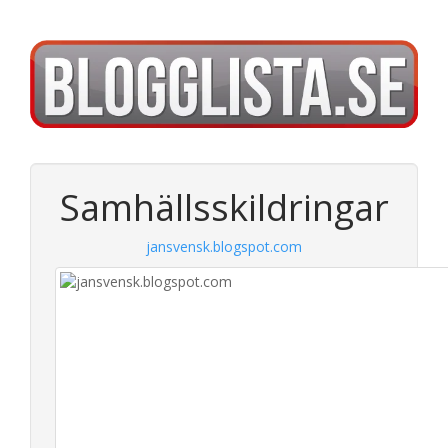
Samhällsskildringar
jansvensk.blogspot.com