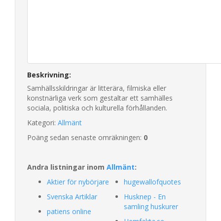
Beskrivning:
Samhällsskildringar är litterära, filmiska eller
konstnärliga verk som gestaltar ett samhälles
sociala, politiska och kulturella förhållanden.
Kategori:
Allmänt
Poäng sedan senaste omräkningen:
0
Andra listningar inom
Allmänt
:
Aktier för nybörjare
hugewallofquotes
Svenska Artiklar
Husknep - En
samling huskurer
patiens online