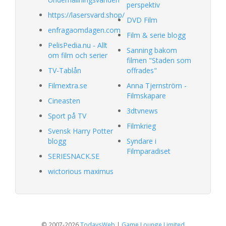
perspektiv
https://lasersvard.shop/
DVD Film
enfragaomdagen.com
Film & serie blogg
PelisPedia.nu - Allt
Sanning bakom
om film och serier
filmen "Staden som
TV-Tablån
offrades"
Filmextra.se
Anna Tjernström -
Filmskapare
Cineasten
3dtvnews
Sport på TV
Filmkrieg
Svensk Harry Potter
blogg
Syndare i
Filmparadiset
SERIESNACK.SE
wictorious maximus
© 2007-2026
TodaysWeb
|
Game Lounge Limited