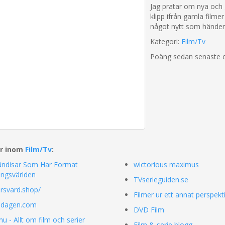
Jag pratar om nya och 
klipp ifrån gamla filme
något nytt som händer
Kategori:
Film/Tv
Poäng sedan senaste 
ar inom
Film/Tv
:
ändisar Som Har Format
wictorious maximus
ingsvärlden
TVserieguiden.se
ersvard.shop/
Filmer ur ett annat perspekt
mdagen.com
DVD Film
nu - Allt om film och serier
Film & serie blogg