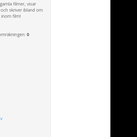
gamla filmer, visar
r och skriver ibland om
 inom film!
omräkningen:
0
iv