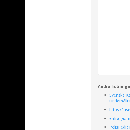
Andra listning
Svenska K
Underhålln
https://las
enfragao
PelisPedia.