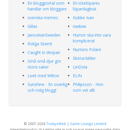
En bloggportal som
En ickelöpares
handlar om bloggare
löpardagbok
svenska memes
Gubbe Ivan
Gillas
riwikiwi
JanoskianSweden
Humor ska inte vara
komplicerat
Roliga Skämt
Nurtens Polare
Caught in despair.
Sköna bilder
Små små djur gör
stora saker
LinDola
Livet med Wilton
ELIN
Sunshine - En ovanlig
Philipsson - Hon
och rolig blogg!
som vet allt
© 2007-2026
TodaysWeb
|
Game Lounge Limited
Integritetspolicy: Vi samlar inte in och sparar ingen personlig data