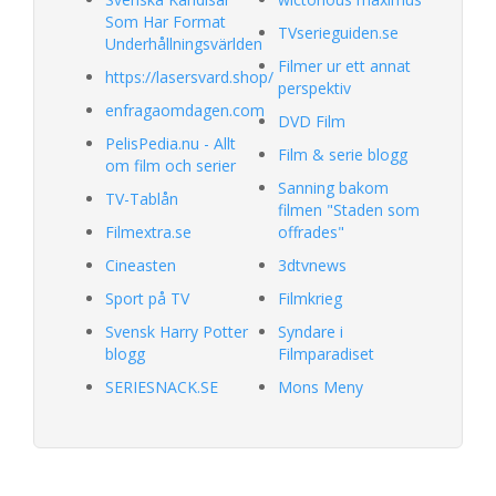
Som Har Format
TVserieguiden.se
Underhållningsvärlden
Filmer ur ett annat
https://lasersvard.shop/
perspektiv
enfragaomdagen.com
DVD Film
PelisPedia.nu - Allt
Film & serie blogg
om film och serier
Sanning bakom
TV-Tablån
filmen "Staden som
Filmextra.se
offrades"
Cineasten
3dtvnews
Sport på TV
Filmkrieg
Svensk Harry Potter
Syndare i
blogg
Filmparadiset
SERIESNACK.SE
Mons Meny