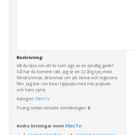
Beskrivning:
Vill du läsa om ett liv som ägs av en sprallig geek?
Då har du kommit rätt. Jag är en 22 årig tjej med
filmdrömmar, drömmar om att skriva och regissera
film. Jag bor i en trea i Uppsala med min pojkvän
och hans syrra.
Kategori:
Film/Tv
Poäng sedan senaste omräkningen:
0
Andra listningar inom
Film/Tv
:
Svenska Kändisar
wictorious maximus