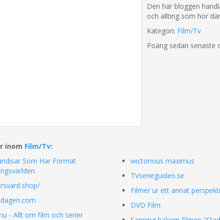
Den här bloggen handla
och allting som hör där t
Kategori:
Film/Tv
Poäng sedan senaste 
ar inom
Film/Tv
:
ändisar Som Har Format
wictorious maximus
ingsvärlden
TVserieguiden.se
ersvard.shop/
Filmer ur ett annat perspekt
mdagen.com
DVD Film
nu - Allt om film och serier
Sanning bakom filmen "Sta