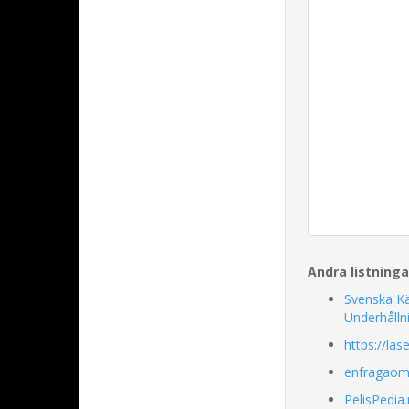
Andra listning
Svenska K
Underhålln
https://las
enfragao
PelisPedia.