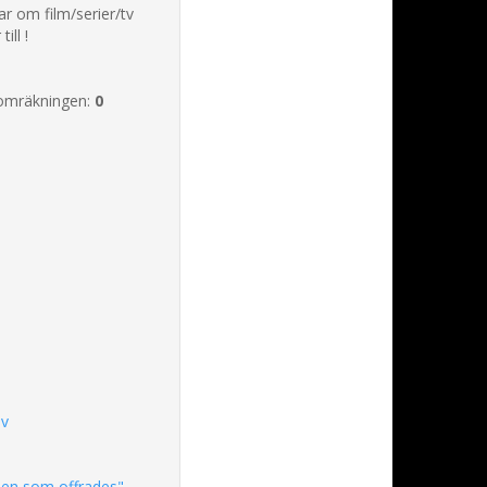
r om film/serier/tv
ill !
omräkningen:
0
iv
den som offrades"