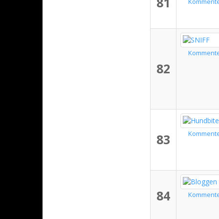
81
Komment
Komment
82
Komment
83
84
Komment