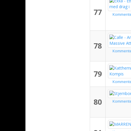
77
Komment
78
Komment
79
Komment
80
Komment