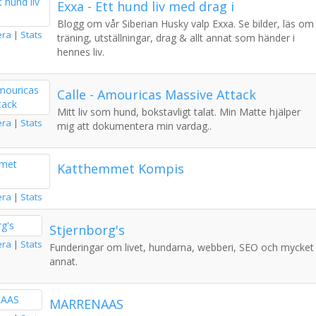
Exxa - Ett hund liv med drag i
Blogg om vår Siberian Husky valp Exxa. Se bilder, läs om
era
|
Stats
träning, utställningar, drag & allt annat som händer i
hennes liv.
Calle - Amouricas Massive Attack
Mitt liv som hund, bokstavligt talat. Min Matte hjälper
era
|
Stats
mig att dokumentera min vardag..
Katthemmet Kompis
era
|
Stats
Stjernborg's
era
|
Stats
Funderingar om livet, hundarna, webberi, SEO och mycket
annat.
MARRENAAS