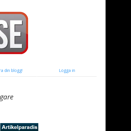
ra din blogg!
Logga in
ggare