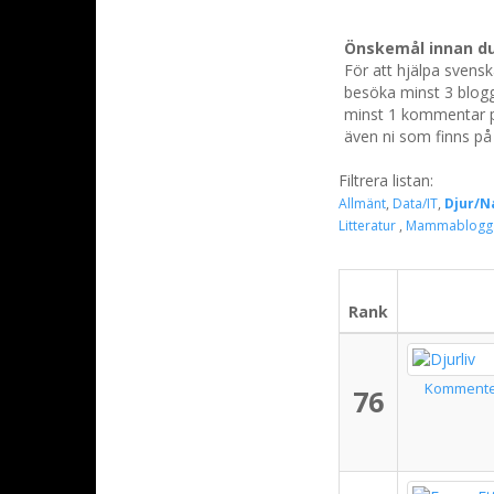
Önskemål innan du
För att hjälpa svens
besöka minst 3 blogg
minst 1 kommentar på
även ni som finns på 
Filtrera listan:
Allmänt
,
Data/IT
,
Djur/N
Litteratur
,
Mammablogg
Rank
Komment
76