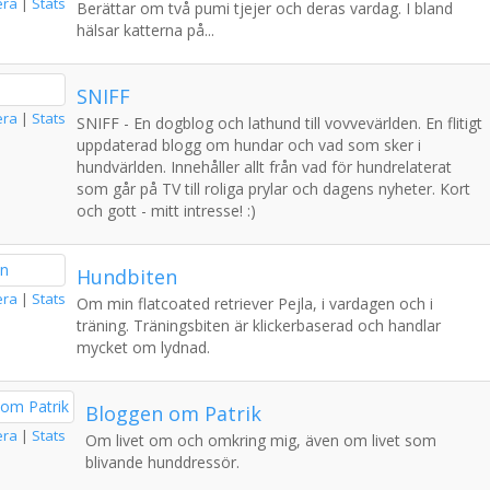
era
|
Stats
Berättar om två pumi tjejer och deras vardag. I bland
hälsar katterna på...
SNIFF
era
|
Stats
SNIFF - En dogblog och lathund till vovvevärlden. En flitigt
uppdaterad blogg om hundar och vad som sker i
hundvärlden. Innehåller allt från vad för hundrelaterat
som går på TV till roliga prylar och dagens nyheter. Kort
och gott - mitt intresse! :)
Hundbiten
era
|
Stats
Om min flatcoated retriever Pejla, i vardagen och i
träning. Träningsbiten är klickerbaserad och handlar
mycket om lydnad.
Bloggen om Patrik
era
|
Stats
Om livet om och omkring mig, även om livet som
blivande hunddressör.