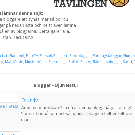
 lämnar denna sajt:
ka bloggare att synas mer så bör du
ar på nedan lista och helst även lämna
 en av bloggarna. Detta gäller alla,
listan. Tacksamt!
atur
,
Ekonomi
,
Film/Tv
,
Filosofi/Religion
,
Fotobloggar
,
Företagsbloggar
,
Humo
ar
,
Mat
,
Mode
,
Musik
,
Nöjen
,
Personligt
,
Politik
,
Resor
,
Skönhetsbloggar
,
Sport
,
Bloggar - Djur/Natur
Djurliv
era
|
Stats
Är du en djurälskare? Ja då är denna blogg något för dig!
Som ni hör på namnet så handlar bloggen helt enkelt om
djur!