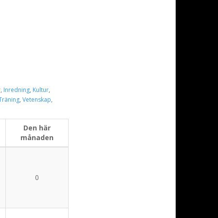
r
,
Inredning
,
Kultur
,
Träning
,
Vetenskap
,
Den här
månaden
0