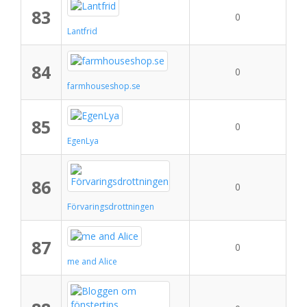
83
0
Lantfrid
84
0
farmhouseshop.se
85
0
EgenLya
86
0
Förvaringsdrottningen
87
0
me and Alice