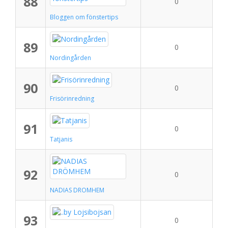
88
0
Bloggen om fönstertips
89
0
Nordingården
90
0
Frisörinredning
91
0
Tatjanis
92
0
NADIAS DRÖMHEM
93
0