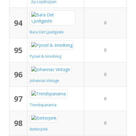
..by Lojsibojsan
94
0
Bara Det Ljuvligaste
95
0
Pyssel & Inredning
96
0
Johannas Vintage
97
0
Trendspanarna
98
0
Betterpink