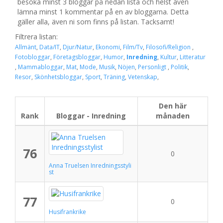
besöka minst 3 bloggar på nedan lista och helst även
lämna minst 1 kommentar på en av bloggarna. Detta
gäller alla, även ni som finns på listan. Tacksamt!
Filtrera listan:
Allmänt
,
Data/IT
,
Djur/Natur
,
Ekonomi
,
Film/Tv
,
Filosofi/Religion
,
Fotobloggar
,
Företagsbloggar
,
Humor
,
Inredning
,
Kultur
,
Litteratur
,
Mammabloggar
,
Mat
,
Mode
,
Musik
,
Nöjen
,
Personligt
,
Politik
,
Resor
,
Skönhetsbloggar
,
Sport
,
Träning
,
Vetenskap
,
Den här
Rank
Bloggar - Inredning
månaden
76
0
Anna Truelsen Inredningsstyli
st
77
0
Husifrankrike