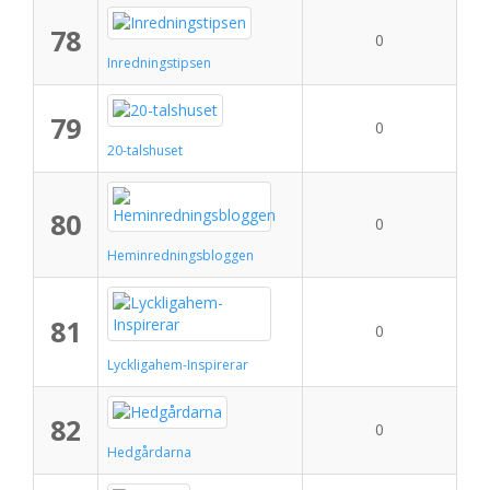
78
0
Inredningstipsen
79
0
20-talshuset
80
0
Heminredningsbloggen
81
0
Lyckligahem-Inspirerar
82
0
Hedgårdarna