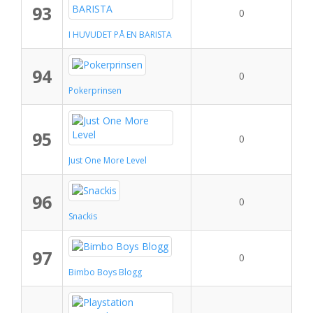
93
0
I HUVUDET PÅ EN BARISTA
94
0
Pokerprinsen
95
0
Just One More Level
96
0
Snackis
97
0
Bimbo Boys Blogg