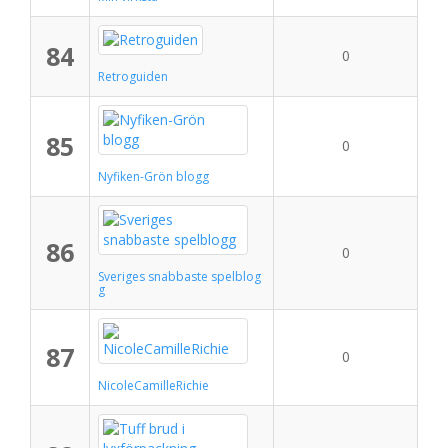
84
0
Retroguiden
85
0
Nyfiken-Grön blogg
86
0
Sveriges snabbaste spelblog
g
87
0
NicoleCamilleRichie