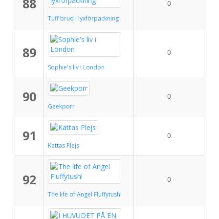
88
0
Tuff brud i lyxförpackning
89
0
Sophie's liv i London
90
0
Geekporr
91
0
Kattas Plejs
92
0
The life of Angel Fluffytush!