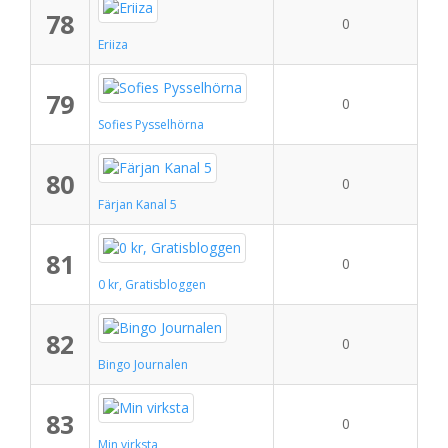
78
0
Eriiza
79
0
Sofies Pysselhörna
80
0
Färjan Kanal 5
81
0
0 kr, Gratisbloggen
82
0
Bingo Journalen
83
0
Min virksta