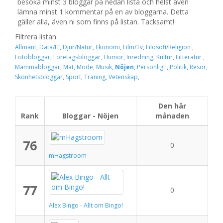
besöka minst 3 bloggar på nedan lista och helst även
lämna minst 1 kommentar på en av bloggarna. Detta
gäller alla, även ni som finns på listan. Tacksamt!
Filtrera listan:
Allmänt
,
Data/IT
,
Djur/Natur
,
Ekonomi
,
Film/Tv
,
Filosofi/Religion
,
Fotobloggar
,
Företagsbloggar
,
Humor
,
Inredning
,
Kultur
,
Litteratur
,
Mammabloggar
,
Mat
,
Mode
,
Musik
,
Nöjen
,
Personligt
,
Politik
,
Resor
,
Skönhetsbloggar
,
Sport
,
Träning
,
Vetenskap
,
Den här
Rank
Bloggar - Nöjen
månaden
76
0
mHagstroom
77
0
Alex Bingo - Allt om Bingo!