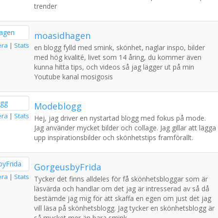
trender
moasidhagen
era
|
Stats
en blogg fylld med smink, skönhet, naglar inspo, bilder
med hög kvalité, livet som 14 åring, du kommer även
kunna hitta tips, och videos så jag lägger ut på min
Youtube kanal mosigosis
Modeblogg
era
|
Stats
Hej, jag driver en nystartad blogg med fokus på mode.
Jag använder mycket bilder och collage. Jag gillar att lägga
upp inspirationsbilder och skönhetstips framförallt.
GorgeusbyFrida
era
|
Stats
Tycker det finns alldeles för få skönhetsbloggar som är
läsvärda och handlar om det jag är intresserad av så då
bestämde jag mig för att skaffa en egen om just det jag
vill läsa på skönhetsblogg. Jag tycker en skönhetsblogg är
så mycket mer än bara smink