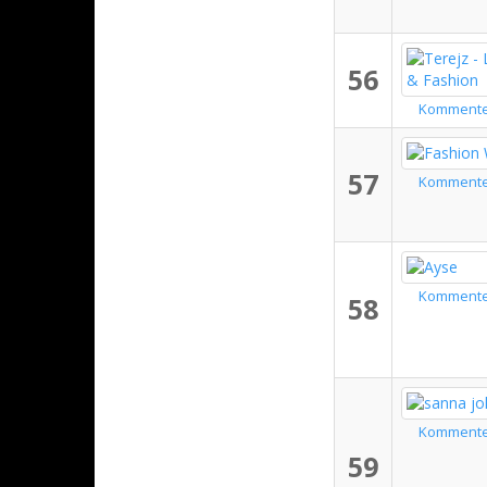
56
Komment
57
Komment
Komment
58
Komment
59