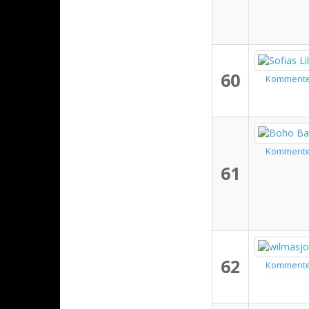
60
Komment
Komment
61
62
Komment