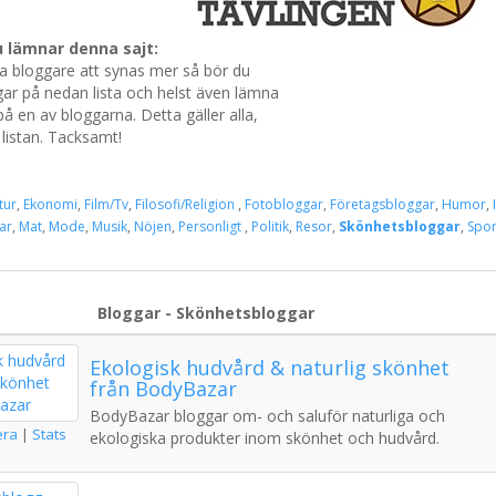
 lämnar denna sajt:
ka bloggare att synas mer så bör du
ar på nedan lista och helst även lämna
 en av bloggarna. Detta gäller alla,
listan. Tacksamt!
tur
,
Ekonomi
,
Film/Tv
,
Filosofi/Religion
,
Fotobloggar
,
Företagsbloggar
,
Humor
,
ar
,
Mat
,
Mode
,
Musik
,
Nöjen
,
Personligt
,
Politik
,
Resor
,
Skönhetsbloggar
,
Spor
Bloggar - Skönhetsbloggar
Ekologisk hudvård & naturlig skönhet
från BodyBazar
BodyBazar bloggar om- och saluför naturliga och
era
|
Stats
ekologiska produkter inom skönhet och hudvård.