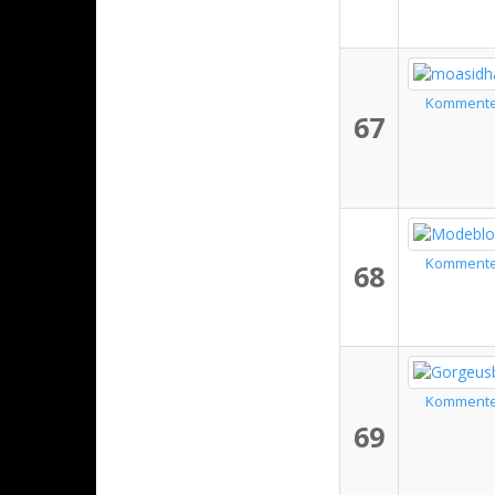
Komment
67
Komment
68
Komment
69