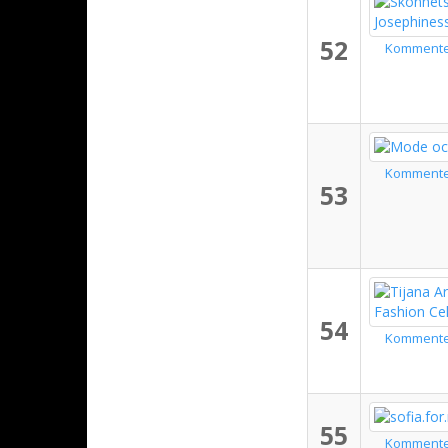
52
Komment
Komment
53
54
Komment
55
Komment