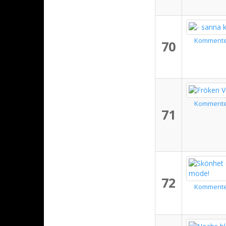
Komment
70
Komment
71
72
Komment