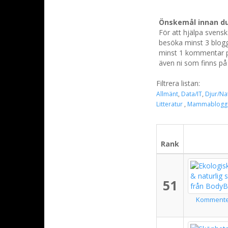
Önskemål innan du
För att hjälpa svens
besöka minst 3 blogg
minst 1 kommentar på
även ni som finns på 
Filtrera listan:
Allmänt
,
Data/IT
,
Djur/Na
Litteratur
,
Mammablogg
Rank
51
Komment