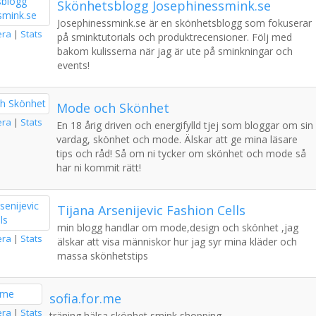
Skönhetsblogg Josephinessmink.se
Josephinessmink.se är en skönhetsblogg som fokuserar
era
|
Stats
på sminktutorials och produktrecensioner. Följ med
bakom kulisserna när jag är ute på sminkningar och
events!
Mode och Skönhet
era
|
Stats
En 18 årig driven och energifylld tjej som bloggar om sin
vardag, skönhet och mode. Älskar att ge mina läsare
tips och råd! Så om ni tycker om skönhet och mode så
har ni kommit rätt!
Tijana Arsenijevic Fashion Cells
min blogg handlar om mode,design och skönhet ,jag
era
|
Stats
älskar att visa människor hur jag syr mina kläder och
massa skönhetstips
sofia.for.me
era
|
Stats
träning,hälsa,skönhet,smink,shopping