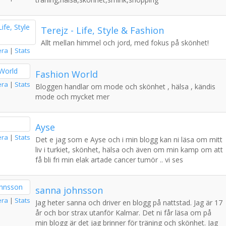
Terejz - Life, Style & Fashion
Allt mellan himmel och jord, med fokus på skönhet!
era
|
Stats
Fashion World
era
|
Stats
Bloggen handlar om mode och skönhet , hälsa , kändis
mode och mycket mer
Ayse
era
|
Stats
Det e jag som e Ayse och i min blogg kan ni läsa om mitt
liv i turkiet, skönhet, hälsa och även om min kamp om att
få bli fri min elak artade cancer tumör .. vi ses
sanna johnsson
era
|
Stats
Jag heter sanna och driver en blogg på nattstad. Jag är 17
år och bor strax utanför Kalmar. Det ni får läsa om på
min blogg är det jag brinner för träning och skönhet. Jag