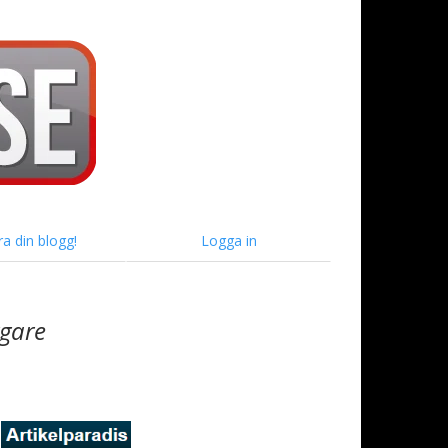
ra din blogg!
Logga in
ggare