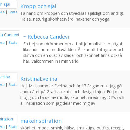
Kropp och själ
era
|
Stats
Ta hand om kroppen och utvecklas själsligt och andligt.
Hälsa, naturlig skönhetsvård, häxerier och yoga.
~ Rebecca Candevi
era
|
Stats
En tjej som drömmer om att bli journalist eller något
liknande inom mediavärlden. Älskar att fotografer och
skriva och en dust av kläder och skönhet finns också
här. Välkommen in i min värld.
KristinaEvelina
era
|
Stats
Hej! Mitt namn är Evelina och är 17 år gammal. Jag går
andra året på Grafiskteknik- och design linjen. Följ min
blogg och ta del av mode, skönhet, inredning, DIYs och
all inspiration som jag delar med mig av
makeinspiration
era
|
Stats
skönhet, mode, smink, hälsa, sminktips, outfits, recept,