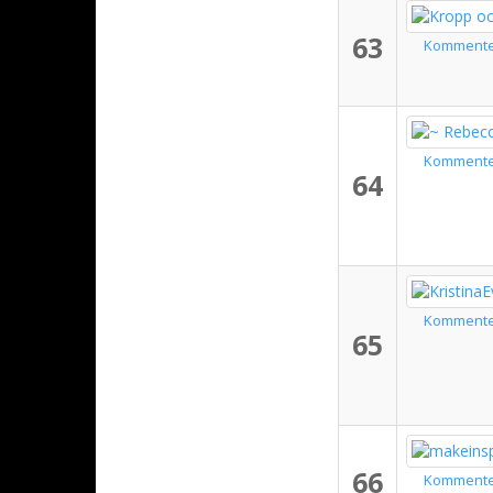
63
Komment
Komment
64
Komment
65
66
Komment