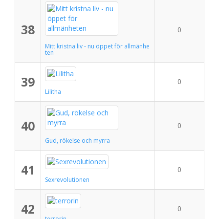
38
0
Mitt kristna liv - nu öppet för allmänhe
ten
39
0
Lilitha
40
0
Gud, rökelse och myrra
41
0
Sexrevolutionen
42
0
terrorin