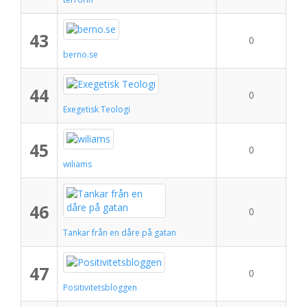
43
0
berno.se
44
0
Exegetisk Teologi
45
0
wiliams
46
0
Tankar från en dåre på gatan
47
0
Positivitetsbloggen