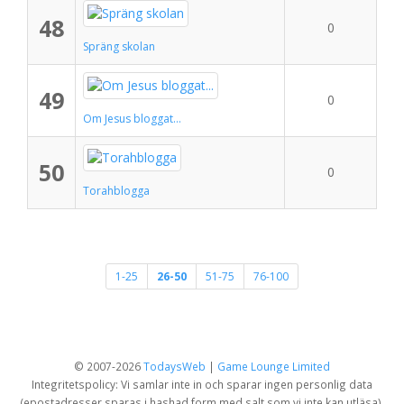
48
0
Spräng skolan
49
0
Om Jesus bloggat...
50
0
Torahblogga
1-25
26-50
51-75
76-100
© 2007-2026
TodaysWeb
|
Game Lounge Limited
Integritetspolicy: Vi samlar inte in och sparar ingen personlig data
(epostadresser sparas i hashad form med salt som vi inte kan utläsa).