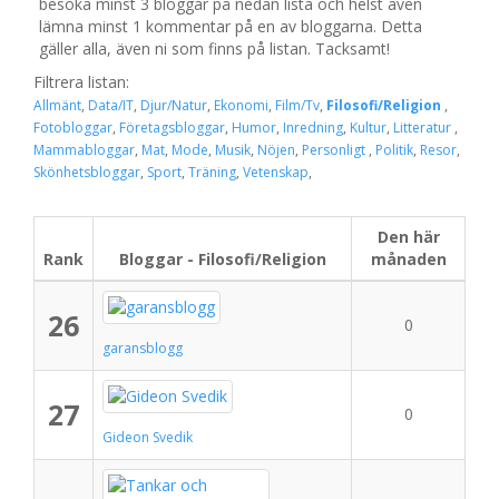
besöka minst 3 bloggar på nedan lista och helst även
lämna minst 1 kommentar på en av bloggarna. Detta
gäller alla, även ni som finns på listan. Tacksamt!
Filtrera listan:
Allmänt
,
Data/IT
,
Djur/Natur
,
Ekonomi
,
Film/Tv
,
Filosofi/Religion
,
Fotobloggar
,
Företagsbloggar
,
Humor
,
Inredning
,
Kultur
,
Litteratur
,
Mammabloggar
,
Mat
,
Mode
,
Musik
,
Nöjen
,
Personligt
,
Politik
,
Resor
,
Skönhetsbloggar
,
Sport
,
Träning
,
Vetenskap
,
Den här
Rank
Bloggar - Filosofi/Religion
månaden
26
0
garansblogg
27
0
Gideon Svedik