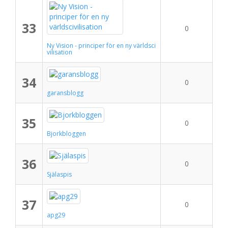
33
0
Ny Vision - principer för en ny världsci
vilisation
34
0
garansblogg
35
0
Bjorkbloggen
36
0
Själaspis
37
0
apg29